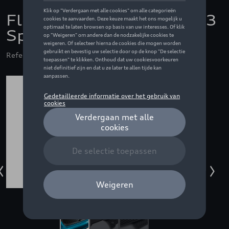
Fleet Protection Pack A3
Sportback
Referentie: BUNFPAUA3SB20