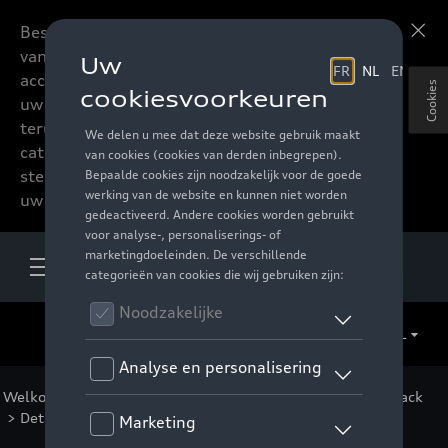
Beste accessoires-lovers,
Meer informatie
vanaf nu kan u het hele
accessoire assortiment van
Cookies
uw favoriete merk
terugvinden in de online
catalogus. Deze kunnen
steeds besteld worden via
uw verdeler.
NL
Welkom
>
Catalogus Audi
>
Packs
>
Fleet Protection Pack
> Detail