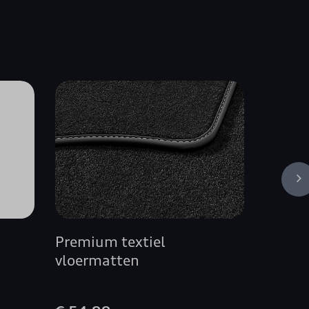
Premium textiel
Audi z
vloermatten
antrac