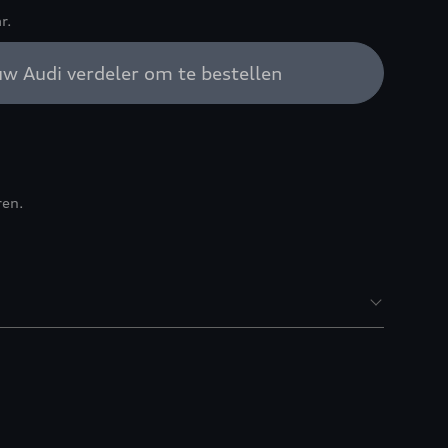
r.
w Audi verdeler om te bestellen
ren.