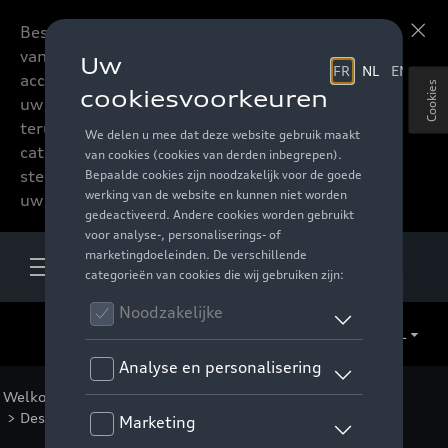
Beste accessoires-lovers,
Meer informatie
vanaf nu kan u het hele
accessoire assortiment van
Cookies
uw favoriete merk
terugvinden in de online
catalogus. Deze kunnen
steeds besteld worden via
uw verdeler.
NL
Welkom
>
Catalogus Audi
>
Sport en design
>
Design decor exterieur
> Detail