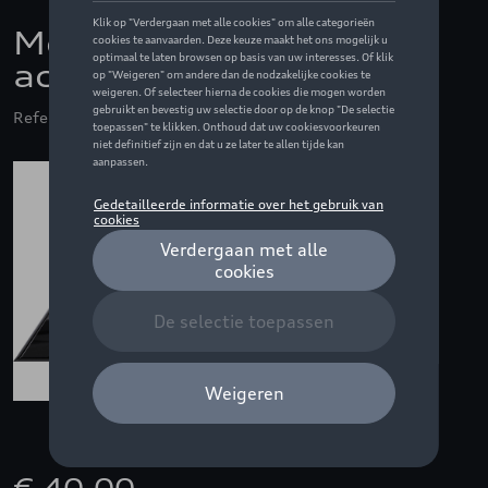
Modelnaam A6, zwart,
achterzijde
Referentie: 4K0071803