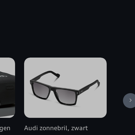
ngen
Audi zonnebril, zwart
Pedaal