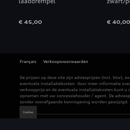
laaddrempel
zwart/p
€ 45,00
€ 40,0
Français
Verkoopsvoorwaarden
De prijzen op deze site zijn adviesprijzen (incl. btw), ex
eventuele installatiekosten. Voor meer informatie ove
verkoopprijs en de eventuele installatiekosten kunt u 
opnemen met uw concessiehouder / agent. De adviesp
zonder voorafgaande kennisgeving worden gewijzigd.
Cookies
Wettelijke bepalingen
Cookie Policy
Privacybe