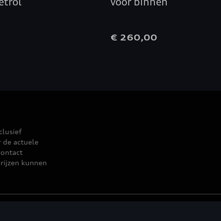
etrol
voor binnen
0
€ 260,00
clusief
r de actuele
contact
rijzen kunnen
leid
© 2026 D'Ieteren