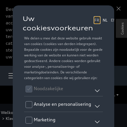
Beste accessoires-lovers,
Meer informatie
vanaf nu kan u het hele
accessoire assortiment van
Cookies
uw favoriete merk
terugvinden in de online
catalogus. Deze kunnen
steeds besteld worden via
uw verdeler.
NL
Welkom
>
Voor u
>
Audi Sport Collectie
>
Audi Kids
>
Kleding
> Detail