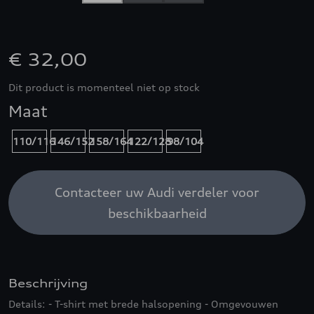
€ 32,00
Dit product is momenteel niet op stock
Maat
110/116
146/152
158/164
122/128
98/104
Contacteer uw Audi verdeler voor
beschikbaarheid
Beschrijving
Details: - T-shirt met brede halsopening - Omgevouwen