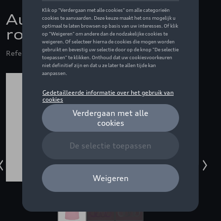
Audi t-shirt, meisjes,
roze - 134/140
Referentie: ZZQ3202500307