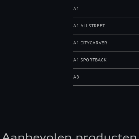
A1
A1 ALLSTREET
A1 CITYCARVER
A1 SPORTBACK
A3
A3 ALLSTREET
A3 BERLINE
A3 CABRIOLET
Aanbevolen producten