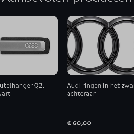
A3 SPORTBACK
A4 ALLROAD QUATTRO
A4 AVANT
A4 BERLINE
A5 AVANT
eutelhanger Q2,
Audi ringen in het zwa
A5 CABRIOLET
wart
achteraan
A5 COUPÉ
A5 SPORTBACK
0
€ 60,00