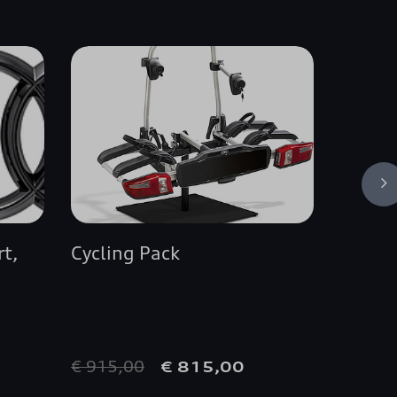
rt,
Cycling Pack
Audi c
zwart
€ 915,00
€ 160
€ 815,00