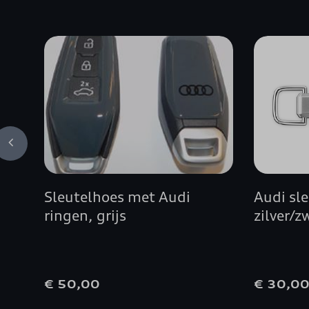
Sleutelhoes met Audi
Audi sl
ringen, grijs
zilver/z
€ 50,00
€ 30,0