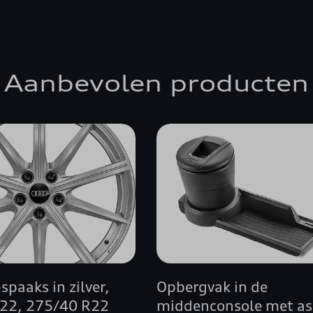
Aanbevolen producten
spaaks in zilver,
Opbergvak in de
x 22, 275/40 R22
middenconsole met a