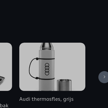
Audi thermosfles, grijs
Premiu
sbak
vloer