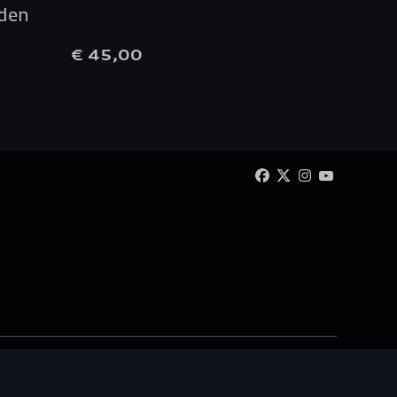
aden
€ 45,00
€ 65,
 Automotive SA/NV. Tous droits réservés / Alle rechten
voorbehouden.