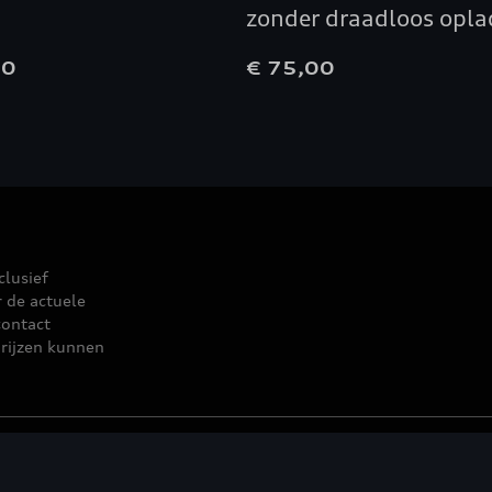
zonder draadloos opl
00
€ 75,00
clusief
r de actuele
contact
rijzen kunnen
leid
© 2026 D'Ieteren