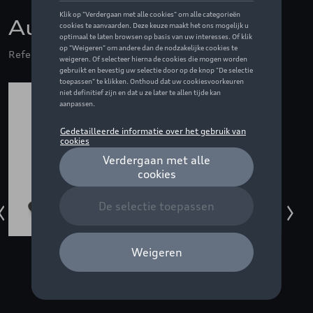
Audi pet e-tron, zwart
Referentie: ZZQ3132103400