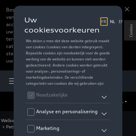
Beste accessoires-lovers,
Meer informatie
vanaf nu kan u het hele
accessoire assortiment van
Cookies
uw favoriete merk
terugvinden in de online
catalogus. Deze kunnen
steeds besteld worden via
uw verdeler.
NL
Welkom
>
Voor u
>
Casual Collectie
>
Accessoires
>
Petten/mutsen
> Detail