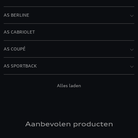
A5 BERLINE
A5 CABRIOLET
A5 COUPÉ
A5 SPORTBACK
A6 ALLROAD QUATTRO
Alles laden
A8
A8 W12
Aanbevolen producten
Q4 E-TRON