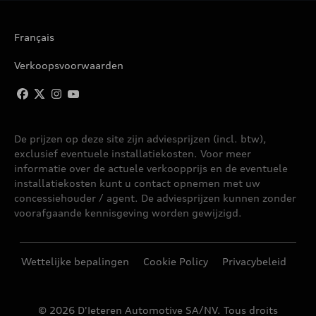
S4
Français
S5
Verkoopsvoorwaarden
S5 CABRIOLET
De prijzen op deze site zijn adviesprijzen (incl. btw),
S6
exclusief eventuele installatiekosten. Voor meer
informatie over de actuele verkoopprijs en de eventuele
S7 SPORTBACK
installatiekosten kunt u contact opnemen met uw
concessiehouder / agent. De adviesprijzen kunnen zonder
voorafgaande kennisgeving worden gewijzigd.
S8
Wettelijke bepalingen
Cookie Policy
Privacybeleid
© 2026 D'Ieteren Automotive SA/NV. Tous droits