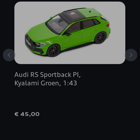
Q4 SPORTBACK E-TRON
R8 COUPÉ
R8 SPYDER
RS 3
Audi RS Sportback PI,
RS 4 AVANT
Kyalami Groen, 1:43
RS 5
€ 45,00
RS 6 AVANT
RS 7 SPORTBACK