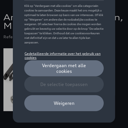
Anti-diefstal wielbouten,
M14 x 1.5 x 35.5
Referentie: 4K0071455