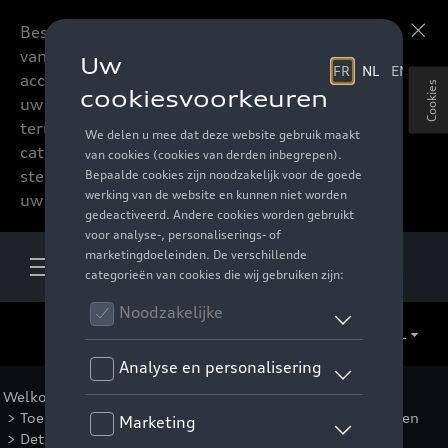
Beste accessoires-lovers,
Meer informatie
vanaf nu kan u het hele
accessoire assortiment van
Cookies
uw favoriete merk
terugvinden in de online
catalogus. Deze kunnen
steeds besteld worden via
uw verdeler.
NL
Welkom
>
Catalogus Audi
>
Velgen en banden
>
Toebehoren voor velgen en banden
>
Antidiefstalbouten
> Detail