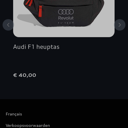
A4 AVANT
A4 BERLINE
A5 AVANT
Audi F1 heuptas
A5 BERLINE
A5 CABRIOLET
€ 40,00
A5 COUPÉ
A5 SPORTBACK
Français
A6 ALLROAD QUATTRO
Verkoopsvoorwaarden