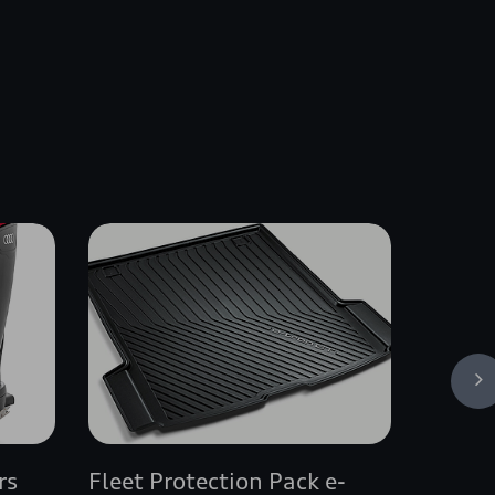
rs
Fleet Protection Pack e-
Navulv