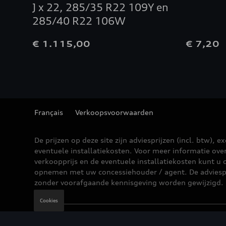
J x 22, 285/35 R22 109Y en
285/40 R22 106W
€ 1.115,00
€ 7,20
Français
Verkoopsvoorwaarden
De prijzen op deze site zijn adviesprijzen (incl. btw), ex
eventuele installatiekosten. Voor meer informatie ove
verkoopprijs en de eventuele installatiekosten kunt u 
opnemen met uw concessiehouder / agent. De adviesp
zonder voorafgaande kennisgeving worden gewijzigd.
Cookies
Wettelijke bepalingen
Cookie Policy
Privacybe