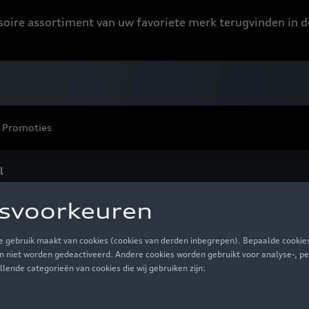
ssoire assortiment van uw favoriete merk terugvinden in d
Promoties
l
 wit - M
€ 50,00