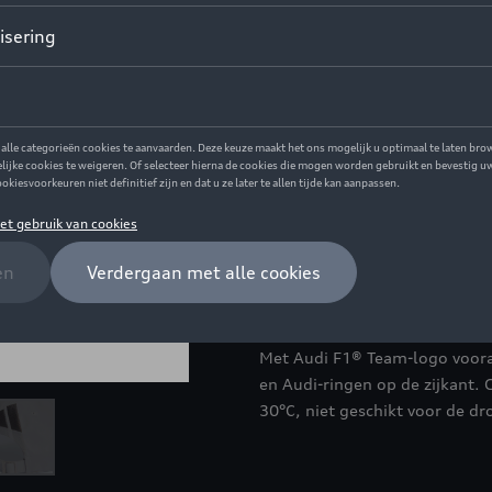
Minder dan 5 stuks beschikbaa
Maat
L
S
Contacteer u
Beschrijving
Witte pet met contrasterende 
Met Audi F1® Team-logo voora
en Audi-ringen op de zijkant.
30°C, niet geschikt voor de dr