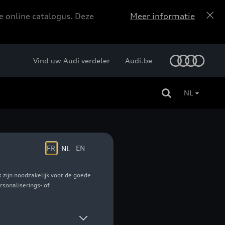
e online catalogus. Deze
Meer informatie
Vind uw Audi verdeler
Audi.be
NL