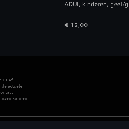
ADUI, kinderen, geel/gr
€ 15,00
clusief
r de actuele
contact
rijzen kunnen
leid
© 2026 D'Ieteren