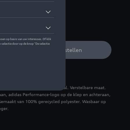
r.
w Audi verdeler om te bestellen
bies en vochtafvoerend materiaal. Verstelbare maat.
an, adidas Performance-logo op de klep en achteraan,
 Gemaakt van 100% gerecycled polyester. Wasbaar op
oger.