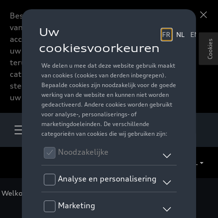
Beste accessoires-lovers,
Meer informatie
vanaf nu kan u het hele
accessoire assortiment van
Cookies
uw favoriete merk
terugvinden in de online
catalogus. Deze kunnen
steeds besteld worden via
uw verdeler.
NL
Welkom
>
Voor u
>
F1 Collectie
>
Accessoires
> Detail