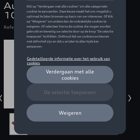
Audi F1 slippers, rood -
10
Referentie: ZZQ3132605507