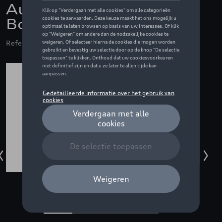
Audi F1 Fan pet
Bortoleto, rood
Referentie: ZZQ3132601701M