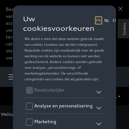
Beste accessoires-lovers,
Meer informatie
vanaf nu kan u het hele
accessoire assortiment van
Cookies
uw favoriete merk
terugvinden in de online
catalogus. Deze kunnen
steeds besteld worden via
uw verdeler.
NL
Welkom
>
Voor u
>
F1 Collectie
>
Accessoires
> Detail