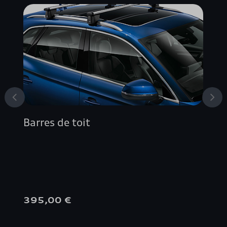
A4 ALLROAD QUATTRO
A4 AVANT
A4 BERLINE
A5 AVANT
Barres de toit
A5 BERLINE
A5 CABRIOLET
A5 COUPÉ
395,00 €
A5 SPORTBACK