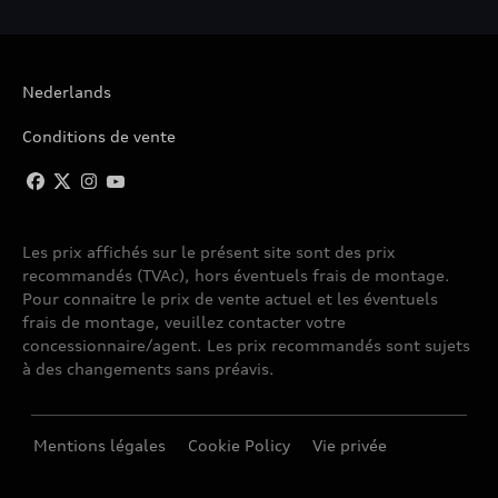
A6 ALLROAD QUATTRO
Nederlands
A6 AVANT
Conditions de vente
A6 AVANT E-TRON
A6 BERLINE
Les prix affichés sur le présent site sont des prix
recommandés (TVAc), hors éventuels frais de montage.
A6 SPORTBACK E-TRON
Pour connaitre le prix de vente actuel et les éventuels
frais de montage, veuillez contacter votre
A7 SPORTBACK
concessionnaire/agent. Les prix recommandés sont sujets
à des changements sans préavis.
A8
Mentions légales
Cookie Policy
Vie privée
A8 W12