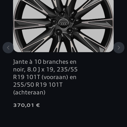
A4 ALLROAD QUATTRO
A4 AVANT
A4 BERLINE
A5 AVANT
Jante à 10 branches en
A5 BERLINE
noir, 8.0 J x 19, 235/55
R19 101T (vooraan) en
A5 CABRIOLET
255/50 R19 101T
(achteraan)
A5 COUPÉ
370,01 €
A5 SPORTBACK