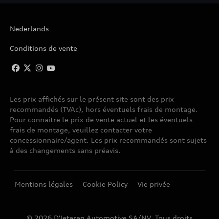
A6 ALLROAD QUATTRO
Nederlands
A6 AVANT
Conditions de vente
A6 AVANT E-TRON
A6 BERLINE
Les prix affichés sur le présent site sont des prix
recommandés (TVAc), hors éventuels frais de montage.
A6 SPORTBACK E-TRON
Pour connaitre le prix de vente actuel et les éventuels
frais de montage, veuillez contacter votre
A7 SPORTBACK
concessionnaire/agent. Les prix recommandés sont sujets
à des changements sans préavis.
A8
Mentions légales
Cookie Policy
Vie privée
A8 W12
© 2026 D'Ieteren Automotive SA/NV. Tous droits