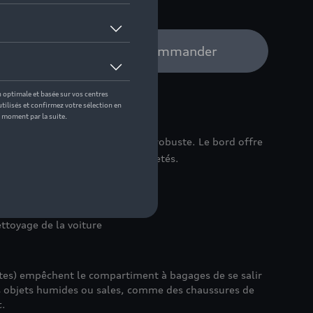
e distributeur Audi pour commander
re coffre à bagages, lavable et robuste. Le bord offre
 les fuites de liquides et de saletés.
 l'état d'origine de la voiture
ttoyage de la voiture
utes) empêchent le compartiment à bagages de se salir
s objets humides ou sales, comme des chaussures de
c.