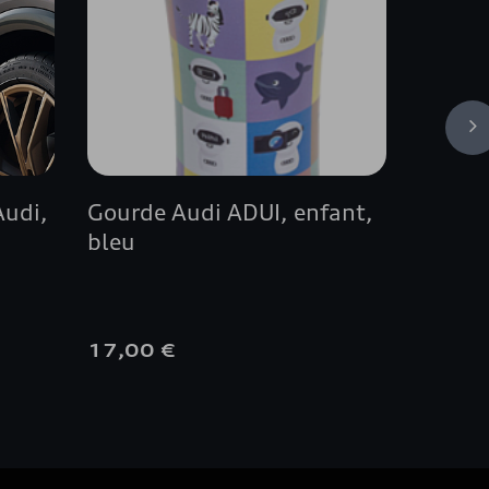
Audi,
Gourde Audi ADUI, enfant,
Housse
bleu
Annea
l'intér
17,00 €
350,0