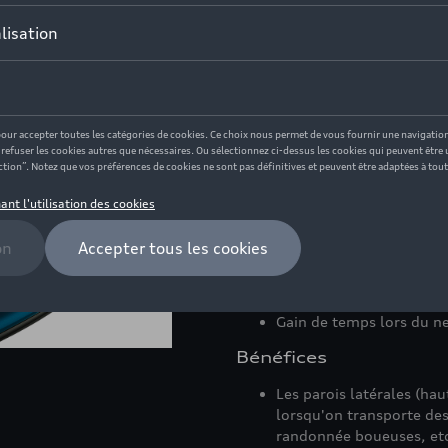
En stock
Contactez votr
Description
Protection sur mesure pour vot
une meilleure protection contre
Avantages
Propreté et protection de
Gain de temps lors du ne
Bénéfices
Les parois latérales (ha
lorsqu'on transporte de
randonnée boueuses, et