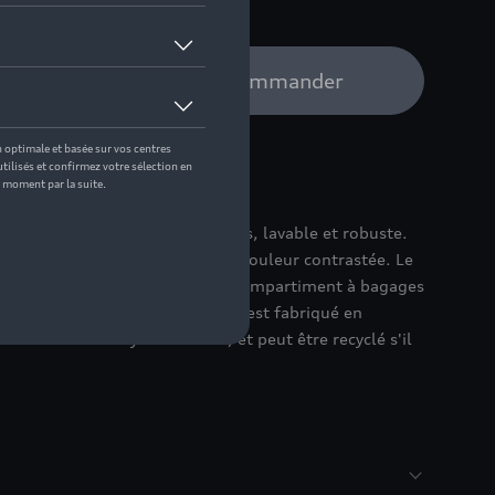
e distributeur Audi pour commander
r votre compartiment à bagages, lavable et robuste.
i A5 est orné d'anneaux Audi de couleur contrastée. Le
mieux protéger le plancher du compartiment à bagages
t la saleté. La coquille de coffre est fabriqué en
c un contenu recyclé de 20 %, et peut être recyclé s'il