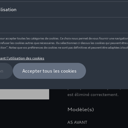
En stock
Contactez votr
Description
Une protection sur mesure pou
La coquille de coffre de l'Aud
bord périphérique permet de 
contre les liquides renversés e
plastique de haute qualité, ave
est éliminé correctement.
Modèle(s)
A5 AVANT