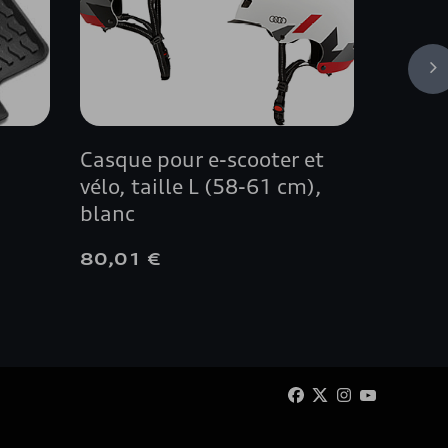
Casque pour e-scooter et
Jante 
vélo, taille L (58-61 cm),
8.5 J 
blanc
80,01 €
850,0