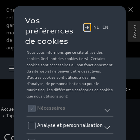
Chers accessoires-lovers,
En savoir plus
retrouvez dorénavant toute la
gamme d’accessoires de votre
Cookies
marque préférée sous forme
de catalogue à commander
auprès de votre distributeur.
FR
Accueil
>
Pour votre Audi
>
Confort et protection
>
Tapis et coquilles de coffre
> Détail
Coquille de coffre