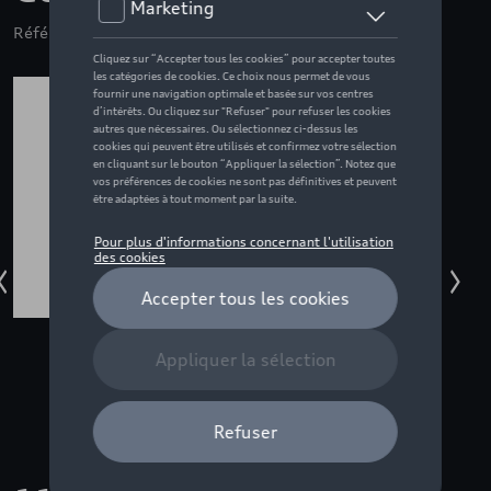
Référence: 85H061180