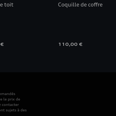
e toit
Coquille de coffre
 €
110,00 €
commandés
e le prix de
z contacter
nt sujets à des