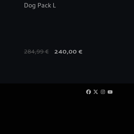
Dog Pack L
Tapis 
qualit
284,99 €
54,99
240,00 €