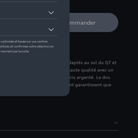
e distributeur Audi pour commander
aut de gamme sont parfaitement adaptés au sol du Q7 et
ours couleur âme résistant et de haute qualité avec un
apis de sol avant et une bordure gris argenté. Le dos
s de fixation des tapis de sol avant garantissent que
en place dans le véhicule.