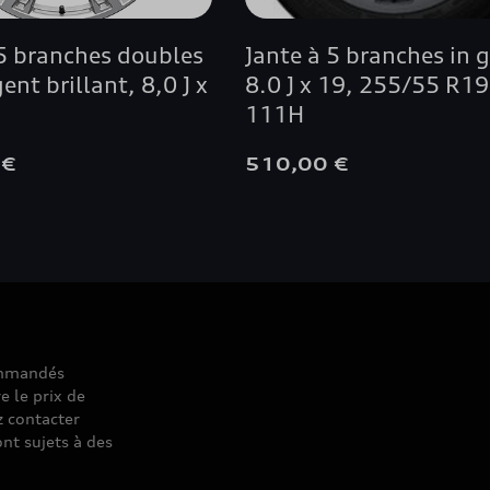
 5 branches doubles
Jante à 5 branches in gr
gent brillant, 8,0 J x
8.0 J x 19, 255/55 R19
111H
 €
510,00 €
commandés
e le prix de
z contacter
nt sujets à des