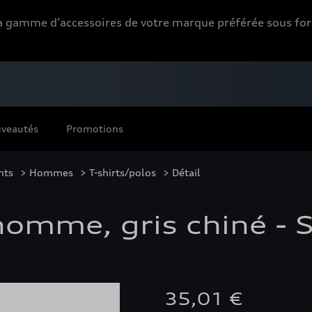
 la gamme d’accessoires de votre marque préférée sous 
veautés
Promotions
nts
>
Hommes
>
T-shirts/polos
> Détail
homme, gris chiné - 
35,01 €