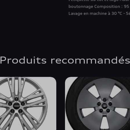
boutonnage Composition : 95 %
Lavage en machine à 30 °C - Sé
Produits recommandé