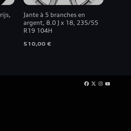
ijs,
Jante à 5 branches en
Film d
argent, 8.0 J x 18, 235/55
de ch
R19 104H
510,00 €
42,00