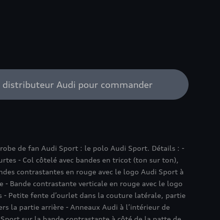
e distributeur Audi pour commander
obe de fan Audi Sport : le polo Audi Sport. Détails : -
tes - Col côtelé avec bandes en tricot (ton sur ton),
ndes contrastantes en rouge avec le logo Audi Sport à
 - Bande contrastante verticale en rouge avec le logo
- Petite fente d’ourlet dans la couture latérale, partie
s la partie arrière - Anneaux Audi à l’intérieur de
 Sport sur la bande contrastante à côté de la patte de