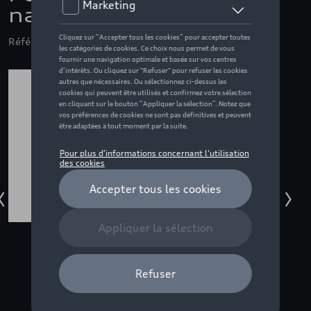
naturel - L
Référence: ZZQ3132300104