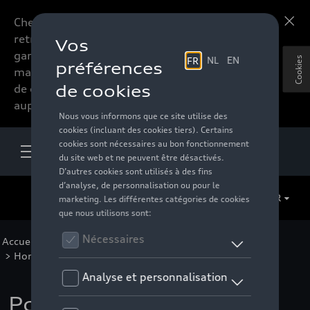
Chers accessoires-lovers,
En savoir plus
retrouvez dorénavant toute la
gamme d’accessoires de votre
Cookies
marque préférée sous forme
de catalogue à commander
auprès de votre distributeur.
FR
Accueil
>
Pour vous
>
Casual Collection
>
Vêtements
>
Hommes
>
T-shirts/polos
> Détail
Polo Audi, homme,