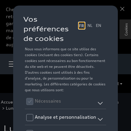
Chers accessoires-lovers,
En savoir plus
retrouvez dorénavant toute la
gamme d’accessoires de votre
Cookies
marque préférée sous forme
de catalogue à commander
auprès de votre distributeur.
FR
Accueil
>
Pour vous
>
Business Collection
>
Accessoires
>
Lunettes de soleil
> Détail
Lunettes de soleil Audi,