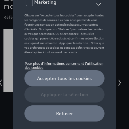
noir/gris anthracite
Référence: ZZQ3112600100