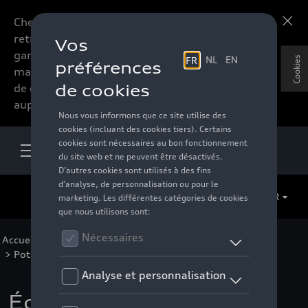
Chers accessoires-lovers,
En savoir plus
retrouvez dorénavant toute la
gamme d’accessoires de votre
Cookies
marque préférée sous forme
de catalogue à commander
auprès de votre distributeur.
FR
Accueil
>
Pour votre Audi
>
Sport et design
>
Pots d'échappements sport
> Détail
Échappement sport en