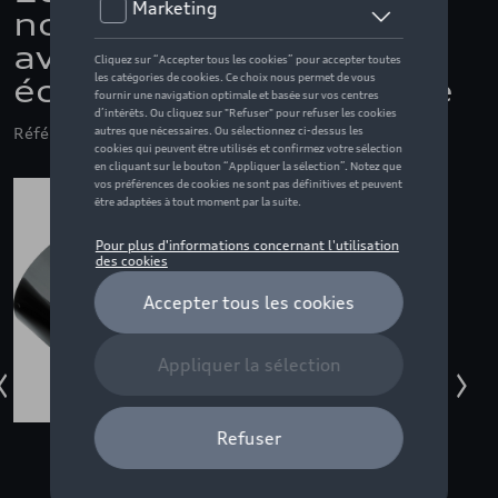
noir, pour les véhicules
avec double
échappement à gauche
Référence: 8Y0071761A