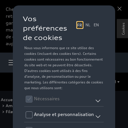
Chers accessoires-lovers,
En savoir plus
retrouvez dorénavant toute la
gamme d’accessoires de votre
Cookies
marque préférée sous forme
de catalogue à commander
auprès de votre distributeur.
FR
Accueil
>
Pour votre Audi
>
Confort et protection
>
Aménagement du coffre et surface de chargement
>
Filets et grilles de séparation
> Détail