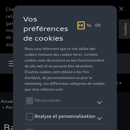
Chers accessoires-lovers,
En savoir plus
retrouvez dorénavant toute la
gamme d’accessoires de votre
Cookies
marque préférée sous forme
de catalogue à commander
auprès de votre distributeur.
FR
Accueil
>
Pour votre Audi
>
Transport
>
Porte-tout
>
Porte-tout
> Détail
Barres de toit