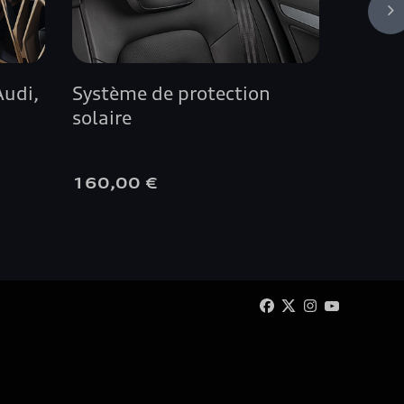
Audi,
Système de protection
Barres
solaire
160,00 €
305,0