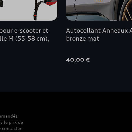
pour e-scooter et
Autocollant Anneaux 
ille M (55-58 cm),
bronze mat
€
40,00 €
commandés
e le prix de
z contacter