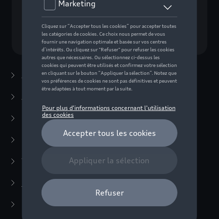
Choisissez un modèle
Accessoires d'été
(7)
Accessoires d'hiver
(20)
Packs
(38)
E-mobilité
(6)
Transport
(94)
Confort et protection
(373)
Systèmes anti-martre
(3)