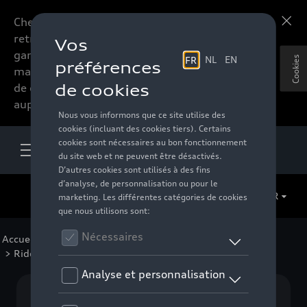
Chers accessoires-lovers,
En savoir plus
retrouvez dorénavant toute la
gamme d’accessoires de votre
Cookies
marque préférée sous forme
de catalogue à commander
auprès de votre distributeur.
FR
Accueil
>
Pour votre Audi
>
Confort et protection
> Rideaux pare-soleil
Aucun modèle sélectionné (Tout afficher)