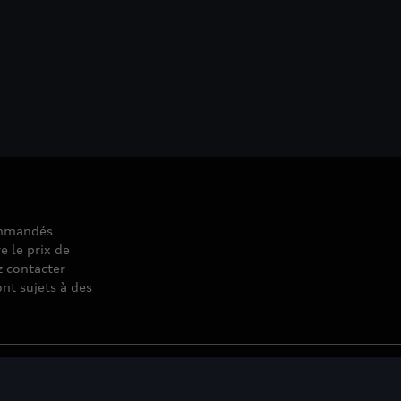
commandés
e le prix de
z contacter
nt sujets à des
© 2026 D'Ieteren