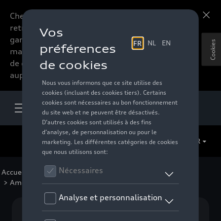
Chers accessoires-lovers,
En savoir plus
retrouvez dorénavant toute la
gamme d’accessoires de votre
Cookies
marque préférée sous forme
de catalogue à commander
auprès de votre distributeur.
FR
Accueil
>
Pour votre Audi
>
Confort et protection
> Aménagement du coffre et surface de chargement
Aucun modèle sélectionné (Tout afficher)