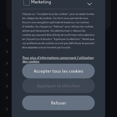
Choisissez un modèle
Accessoires d'été
(7)
Accessoires d'hiver
(20)
Packs
(38)
E-mobilité
(6)
Transport
(94)
Confort et protection
(373)
Systèmes anti-martre
(3)