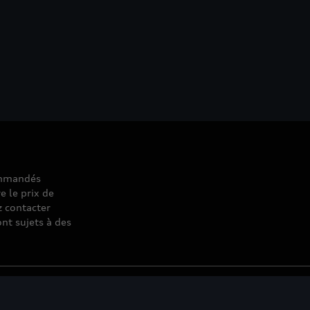
commandés
e le prix de
z contacter
nt sujets à des
© 2026 D'Ieteren