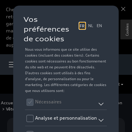
Chers accessoires-lovers,
En savoir plus
retrouvez dorénavant toute la
gamme d’accessoires de votre
Cookies
marque préférée sous forme
de catalogue à commander
auprès de votre distributeur.
FR
Accueil
>
Pour votre Audi
>
Lifestyle
>
Cycling Collection
> Vêtements
Aucun modèle sélectionné (Tout afficher)