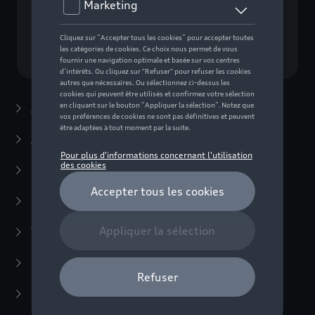
Choisissez un modèle
Accessoires d'été
(7)
Accessoires d'hiver
(20)
Packs
(38)
E-mobilité
(6)
Transport
(94)
Confort et protection
(373)
Multimédia
(14)