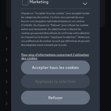
Choisissez un modèle
Accessoires d'été
(7)
Accessoires d'hiver
(20)
Packs
(38)
E-mobilité
(6)
Transport
(94)
Confort et protection
(373)
Multimédia
(14)