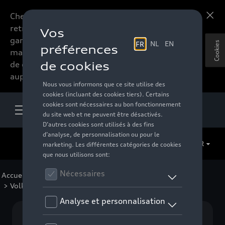
Chers accessoires-lovers,
En savoir plus
retrouvez dorénavant toute la
gamme d’accessoires de votre
Cookies
marque préférée sous forme
de catalogue à commander
auprès de votre distributeur.
FR
Accueil
>
Pour votre Audi
>
Lifestyle
>
Volkswagen Collection
> Vêtements
Aucun modèle sélectionné (Tout afficher)