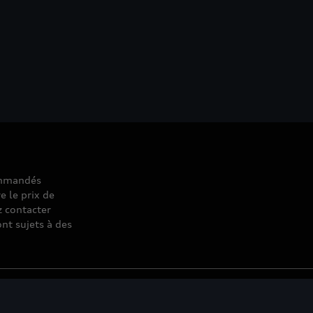
commandés
e le prix de
z contacter
nt sujets à des
© 2026 D'Ieteren