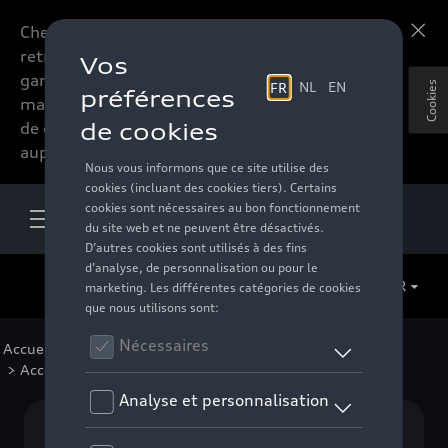
Chers accessoires-lovers,
En savoir plus
retrouvez dorénavant toute la
gamme d’accessoires de votre
Cookies
marque préférée sous forme
de catalogue à commander
auprès de votre distributeur.
FR
Accueil
>
Pour votre Audi
>
Lifestyle
>
Kids Collection
> Accessoires
Aucun modèle sélectionné (Tout afficher)