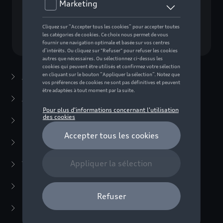
Choisissez un modèle
Accessoires d'été
(7)
Accessoires d'hiver
(20)
Packs
(38)
E-mobilité
(6)
Transport
(94)
Confort et protection
(373)
Multimédia
(14)