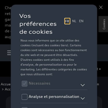
Chers accessoires-lovers,
En savoir plus
retrouvez dorénavant toute la
gamme d’accessoires de votre
Cookies
marque préférée sous forme
de catalogue à commander
auprès de votre distributeur.
FR
Accueil
>
Pour votre Audi
>
Lifestyle
>
Casual Collection
> Accessoires
Aucun modèle sélectionné (Tout afficher)