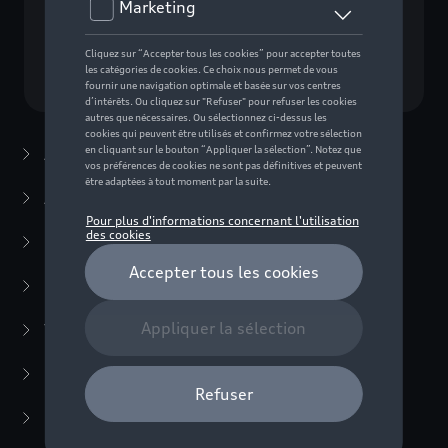
Choisissez un modèle
Accessoires d'été
(7)
Accessoires d'hiver
(20)
Packs
(38)
E-mobilité
(6)
Transport
(94)
Confort et protection
(373)
Multimédia
(14)