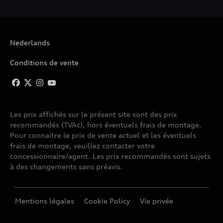
A5 SPORTBACK
A6 ALLROAD QUATTRO
Nederlands
A6 AVANT
Conditions de vente
A6 AVANT E-TRON
Les prix affichés sur le présent site sont des prix
A6 BERLINE
recommandés (TVAc), hors éventuels frais de montage.
Pour connaitre le prix de vente actuel et les éventuels
A6 SPORTBACK E-TRON
frais de montage, veuillez contacter votre
concessionnaire/agent. Les prix recommandés sont sujets
à des changements sans préavis.
A7 SPORTBACK
A8
Mentions légales
Cookie Policy
Vie privée