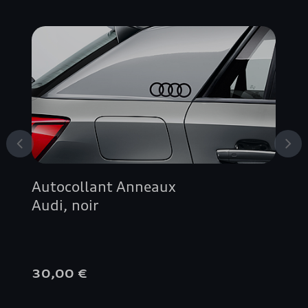
A3 SPORTBACK
A4 ALLROAD QUATTRO
A4 AVANT
A4 BERLINE
A5 AVANT
Autocollant Anneaux
A5 BERLINE
Audi, noir
A5 CABRIOLET
30,00 €
A5 COUPÉ