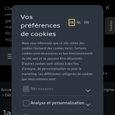
Chers accessoires-lovers,
En savoir plus
retrouvez dorénavant toute la
gamme d’accessoires de votre
Cookies
marque préférée sous forme
de catalogue à commander
auprès de votre distributeur.
FR
Accueil
>
Pour votre Audi
>
Jantes et roues
>
Jantes d'origine
> Détail
Jante à 5 branches en