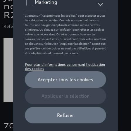
noir, 9.0 J x 20, 245/45
R20 103V
Référence: 4J3071490B AX1
700,00 €