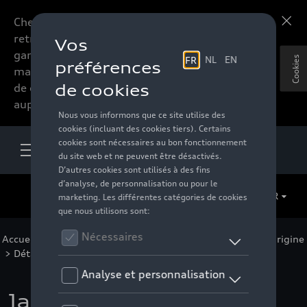
Chers accessoires-lovers,
En savoir plus
retrouvez dorénavant toute la
gamme d’accessoires de votre
Cookies
marque préférée sous forme
de catalogue à commander
auprès de votre distributeur.
FR
Accueil
>
Pour votre Audi
>
Jantes et roues
>
Jantes d'origine
> Détail
Jante à 5 branches en