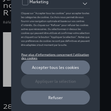
noir, 6.5 J x 16, 205/55
R16
Référence: 8Y0071496A AX1
280,01 €