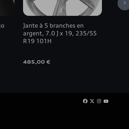
go
Jante à 5 branches en
Jante 
argent, 7.0 J x 19, 235/55
argent
R19 101H
485,00 €
370,0