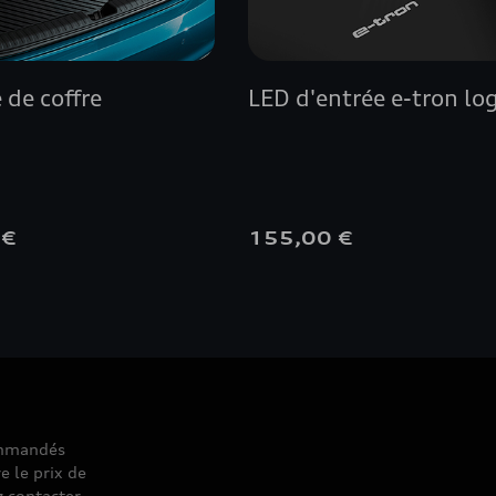
 de coffre
LED d'entrée e-tron lo
 €
155,00 €
commandés
e le prix de
z contacter