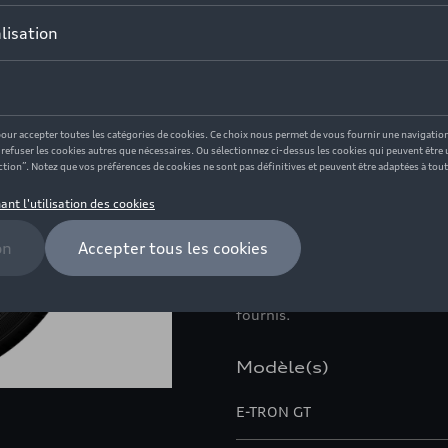
300,00 €
En stock
Contactez votr
Description
Améliorez l'aspect dynamique d
doubles pour un pneu de taill
boulons de roue : 130/5. Dépo
fournis.
Modèle(s)
E-TRON GT