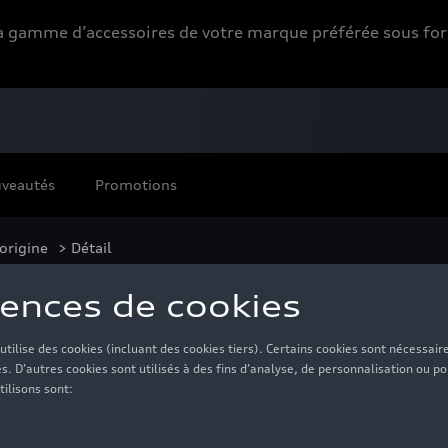
 la gamme d’accessoires de votre marque préférée sous 
veautés
Promotions
'origine
> Détail
es en argent, 8.0 J 