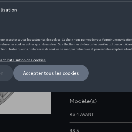
530,00 €
Ce produit n'est actuellement
Vérifiez la disponi
Description
Améliorez le dynamisme de vot
en étoile pour pneu hiver de 
roue : 112/5. Déport de roue :
Modèle(s)
RS 4 AVANT
RS 5