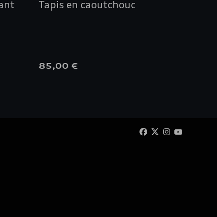
gant
Tapis en caoutchouc
Autoc
noir
85,00 €
40,00