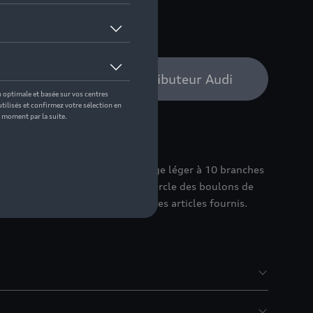
 pas de stock
bilité auprès de votre distributeur Audi
re Audi avec des jantes en alliage léger à 10 branches
dimension 235/40 R19 96V XL. Cercle des boulons de
 26 mm. Pneus non inclus dans les articles fournis.