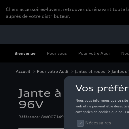
Chers accessoires-lovers, retrouvez dorénavant toute
auprès de votre distributeur.
Bienvenue
Pour vous
Pour votre Audi
Nou
Accueil
>
Pour votre Audi
>
Jantes et roues
>
Jantes d
Jante à 10 branch
96V
Référence: 8W0071499E LD8