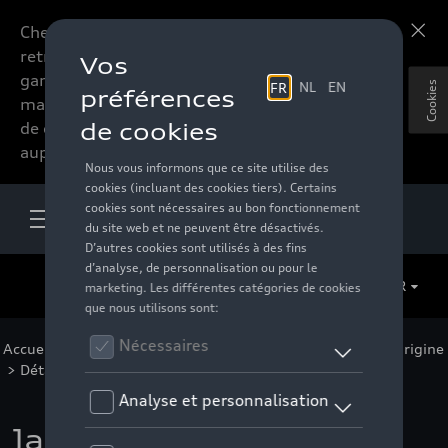
Chers accessoires-lovers,
En savoir plus
retrouvez dorénavant toute la
gamme d’accessoires de votre
Cookies
marque préférée sous forme
de catalogue à commander
auprès de votre distributeur.
FR
Accueil
>
Pour votre Audi
>
Jantes et roues
>
Jantes d'origine
> Détail
Jante à 10 branches en