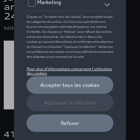
argent, 8.0 J x 18,
245/40 R18
Référence: 8W0071498A 8Z8
410,00 €