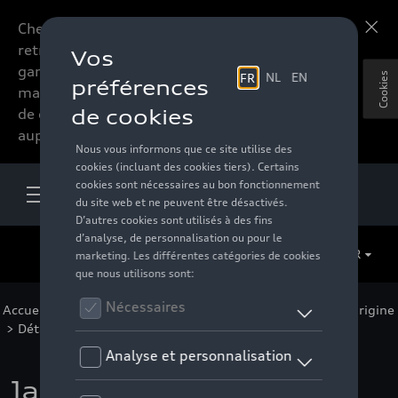
Chers accessoires-lovers,
En savoir plus
retrouvez dorénavant toute la
gamme d’accessoires de votre
Cookies
marque préférée sous forme
de catalogue à commander
auprès de votre distributeur.
FR
Accueil
>
Pour votre Audi
>
Jantes et roues
>
Jantes d'origine
> Détail
Jante, 5 bras noir