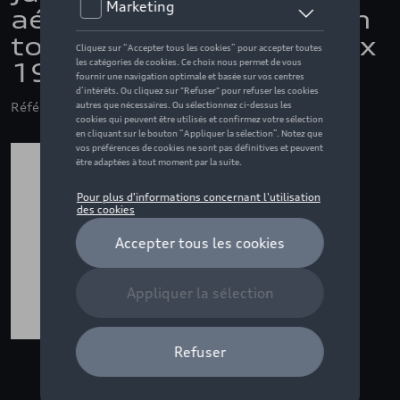
aérodynamique, finition
tournée brillante, 8.0 J x
19
Référence: 8B3071499B AX1