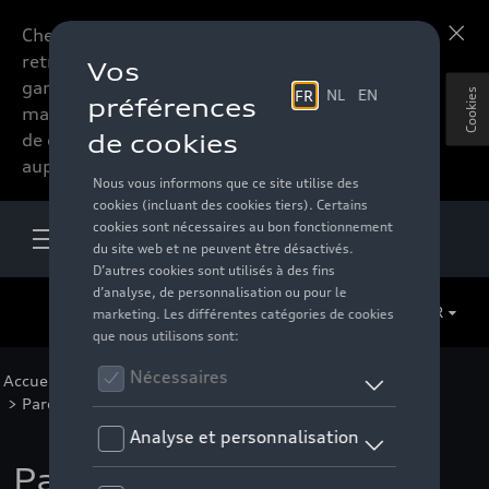
Chers accessoires-lovers,
En savoir plus
retrouvez dorénavant toute la
gamme d’accessoires de votre
Cookies
marque préférée sous forme
de catalogue à commander
auprès de votre distributeur.
FR
Accueil
>
Pour votre Audi
>
Confort et protection
>
Pare-boue
> Détail
Pare-boues avant