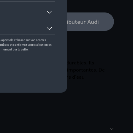
 pas de stock
bilité auprès de votre distributeur Audi
 ajustés sont résistants et durables. Ils
et le véhicule des salissures importantes. De
 sont réduits et les projections d'eau