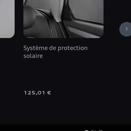
Système de protection
Jante 
solaire
9.0 J 
103V
125,01 €
700,0