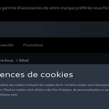
 la gamme d’accessoires de votre marque préférée sous 
veautés
Promotions
re-boue
> Détail
e
95,00 €