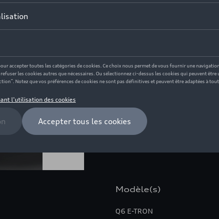
Ce produit n'est actuellement
Vérifiez la disponi
Description
Les garde-boue parfaitement
protègent le soubassement 
plus, les impacts de pierres
minimisées.
Modèle(s)
Q6 E-TRON