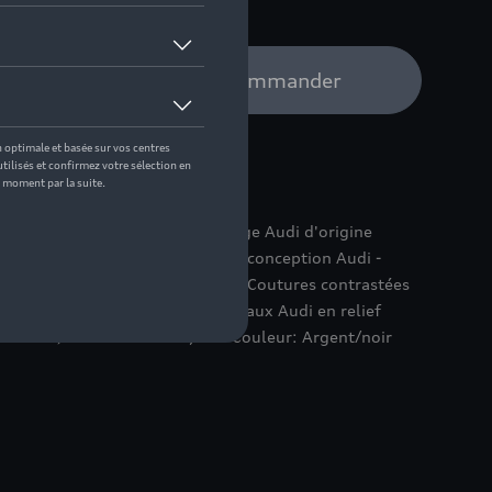
e distributeur Audi pour commander
n combinaison avec le cuir de siège Audi d'origine
ers Audi, basé sur le langage de conception Audi -
nt et en tournant le porte-clés - Coutures contrastées
ne Marquage: Gravure A3 - Anneaux Audi en relief
x l x H) Matériau: Métal, cuir Couleur: Argent/noir