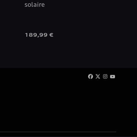
solaire
coffre
longit
189,99 €
195,0