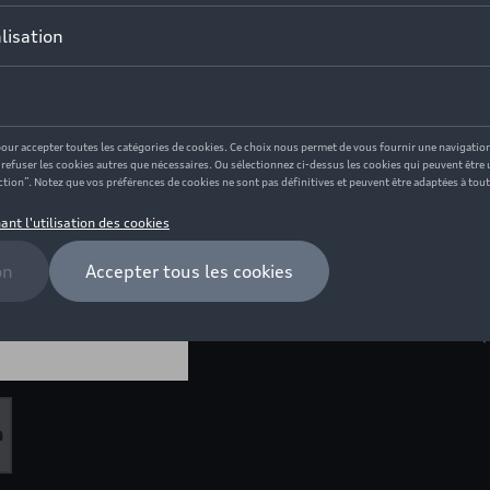
Moins de 5 pcs disponibles.
Contactez votr
Description
Détails: Porte-clés en métal e
Valcona - Conçu par les design
Manipulation facile en souleva
rouges - Fabriqué en Allemag
Dimensions: 87 x 23 x 7 mm (L 