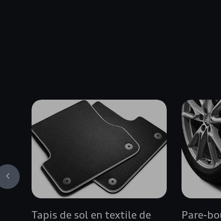
Tapis de sol en textile de
Pare-bo