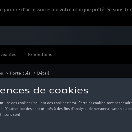
 la gamme d’accessoires de votre marque préférée sous 
veautés
Promotions
es
>
Porte-clés
> Détail
3, argent/noir
30,00 €