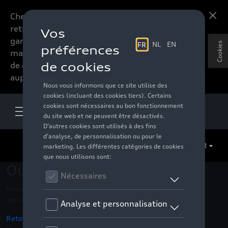
Chers accessoires-lovers,
En savoir plus
retrouvez dorénavant toute la
gamme d’accessoires de votre
Cookies
marque préférée sous forme
de catalogue à commander
auprès de votre distributeur.
FR
Oups !
Nous ne pouvons pas trouver la page, l'information que
vous recherchez
Retour à la homepage