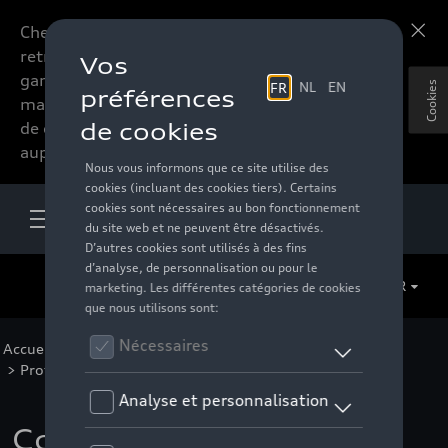
Chers accessoires-lovers,
En savoir plus
retrouvez dorénavant toute la
gamme d’accessoires de votre
Cookies
marque préférée sous forme
de catalogue à commander
auprès de votre distributeur.
FR
Accueil
>
Pour votre Audi
>
Confort et protection
>
Protection de clés
> Détail
Couvercle de clé avec