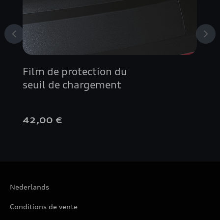
R8 COUPÉ
R8 SPYDER
RS 3
Film de protection du
RS Q3
seuil de chargement
S1
42,00 €
S3
SQ2
Nederlands
TT COUPÉ
Conditions de vente
TT ROADSTER