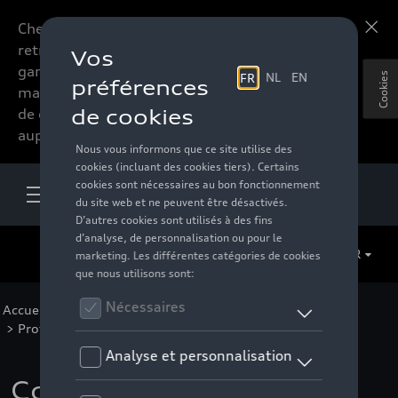
Chers accessoires-lovers,
En savoir plus
retrouvez dorénavant toute la
gamme d’accessoires de votre
Cookies
marque préférée sous forme
de catalogue à commander
auprès de votre distributeur.
FR
Accueil
>
Pour votre Audi
>
Confort et protection
>
Protection de clés
> Détail
Couvercle de clé avec