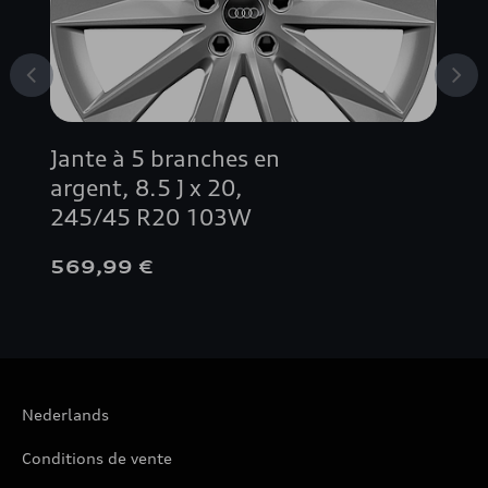
RS 5
S4
S5
Jante à 5 branches en
SQ5
argent, 8.5 J x 20,
245/45 R20 103W
TT COUPÉ
569,99 €
TT ROADSTER
TT RS
Nederlands
TTS
Conditions de vente