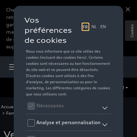
Chers accessoires-lovers,
En savoir plus
retrouvez dorénavant toute la
gamme d’accessoires de votre
Cookies
marque préférée sous forme
de catalogue à commander
auprès de votre distributeur.
FR
Accueil
>
Pour vous
>
Active Collection
>
Vêtements
>
Femmes
>
Vestes
> Détail
Veste hybride Audi,