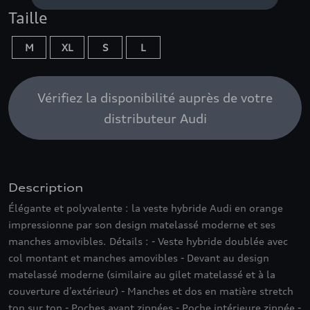
Taille
M
XL
S
L
Vérifiez la disponibilité auprès de votre
distributeur Audi
Description
Élégante et polyvalente : la veste hybride Audi en orange
impressionne par son design matelassé moderne et ses
manches amovibles. Détails : - Veste hybride doublée avec
col montant et manches amovibles - Devant au design
matelassé moderne (similaire au gilet matelassé et à la
couverture d’extérieur) - Manches et dos en matière stretch
ton sur ton - Poches avant zippées - Poche intérieure zippée -