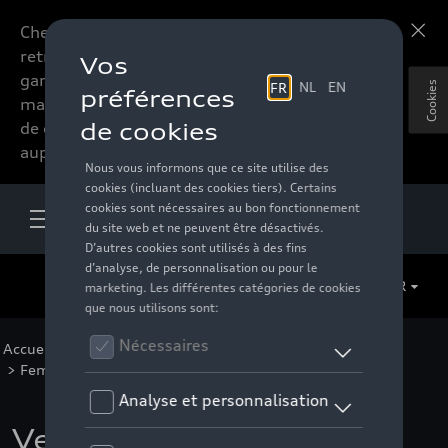
Chers accessoires-lovers,
En savoir plus
retrouvez dorénavant toute la
gamme d’accessoires de votre
Cookies
marque préférée sous forme
de catalogue à commander
auprès de votre distributeur.
FR
Accueil
>
Pour vous
>
Active Collection
>
Vêtements
>
Femmes
>
Vestes
> Détail
Veste hybride Audi,